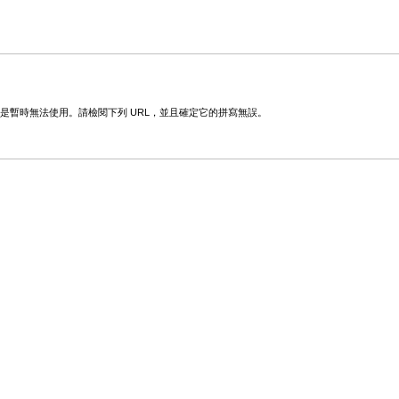
變更或是暫時無法使用。請檢閱下列 URL，並且確定它的拼寫無誤。