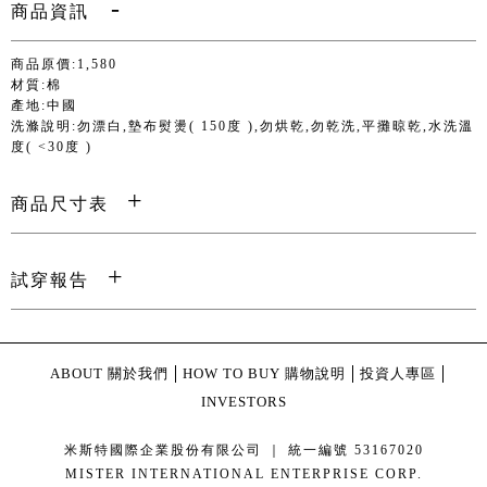
商品資訊
商品原價:1,580
材質:棉
產地:中國
洗滌說明:勿漂白,墊布熨燙( 150度 ),勿烘乾,勿乾洗,平攤晾乾,水洗溫
度( <30度 )
商品尺寸表
試穿報告
ABOUT 關於我們
HOW TO BUY 購物說明
投資人專區
INVESTORS
米斯特國際企業股份有限公司 ｜ 統一編號 53167020
MISTER INTERNATIONAL ENTERPRISE CORP.