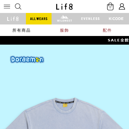
0
所有商品
服飾
配件
𝗦𝗔𝗟𝗘全