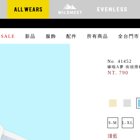
SALE
新品
服飾
配件
所有商品
全台門市
No. 41452
哆啦A夢 街頭滑
NT. 790
S-M
L-XL
淺藍