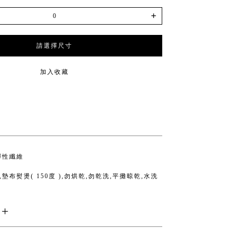
+
請選擇尺寸
加入收藏
彈性纖維
墊布熨燙( 150度 ),勿烘乾,勿乾洗,平攤晾乾,水洗