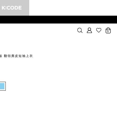
0
板 翻領麂皮短袖上衣