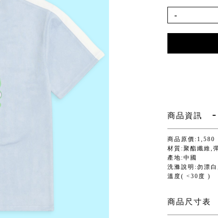
-
商品資訊
商品原價:1,580
材質:聚酯纖維,
產地:中國
洗滌說明:勿漂白,
溫度( <30度 )
商品尺寸表