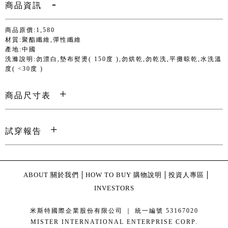
商品資訊
商品原價:1,580
材質:聚酯纖維,彈性纖維
產地:中國
洗滌說明:勿漂白,墊布熨燙( 150度 ),勿烘乾,勿乾洗,平攤晾乾,水洗溫
度( <30度 )
商品尺寸表
試穿報告
ABOUT 關於我們
HOW TO BUY 購物說明
投資人專區
INVESTORS
米斯特國際企業股份有限公司 ｜ 統一編號 53167020
MISTER INTERNATIONAL ENTERPRISE CORP.