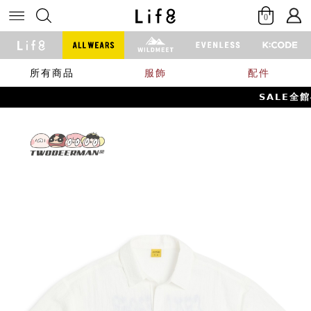
0
所有商品
服飾
配件
𝗦𝗔𝗟𝗘全