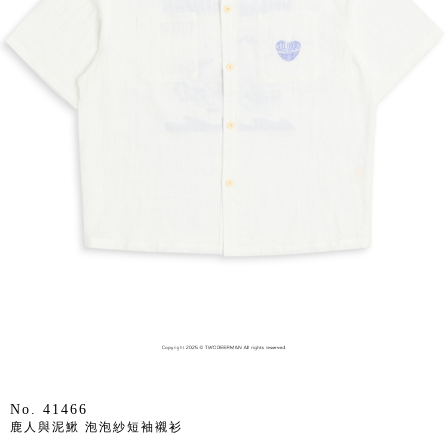
No. 41466
鹿人與泥鰍 泡泡紗短袖襯衫