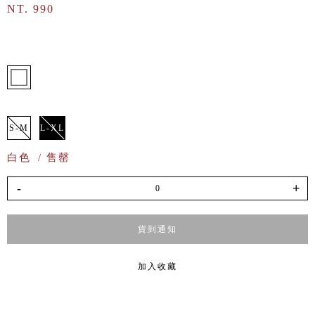
NT. 990
S-M
L-XL
白色
/ 售罄
-
+
貨到通知
加入收藏