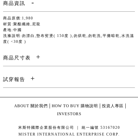
商品資訊
商品原價:1,980
材質:聚酯纖維,尼龍
產地:中國
洗滌說明:勿漂白,墊布熨燙( 150度 ),勿烘乾,勿乾洗,平攤晾乾,水洗溫
度( <30度 )
商品尺寸表
試穿報告
ABOUT 關於我們
HOW TO BUY 購物說明
投資人專區
INVESTORS
米斯特國際企業股份有限公司 ｜ 統一編號 53167020
MISTER INTERNATIONAL ENTERPRISE CORP.