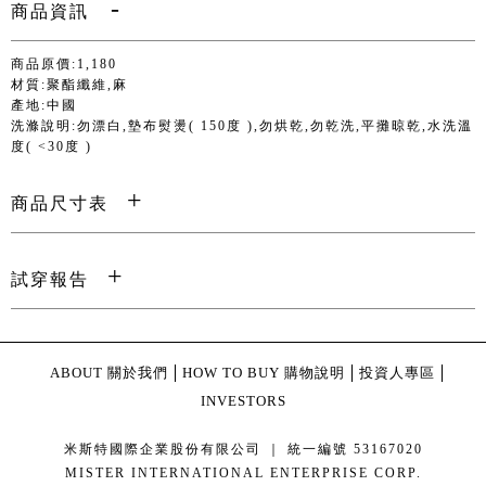
商品資訊
商品原價:1,180
材質:聚酯纖維,麻
產地:中國
洗滌說明:勿漂白,墊布熨燙( 150度 ),勿烘乾,勿乾洗,平攤晾乾,水洗溫
度( <30度 )
商品尺寸表
試穿報告
ABOUT 關於我們
HOW TO BUY 購物說明
投資人專區
INVESTORS
米斯特國際企業股份有限公司 ｜ 統一編號 53167020
MISTER INTERNATIONAL ENTERPRISE CORP.