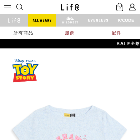
0
所有商品
服飾
配件
𝗦𝗔𝗟𝗘全