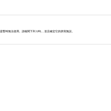
變更或是暫時無法使用。請檢閱下列 URL，並且確定它的拼寫無誤。