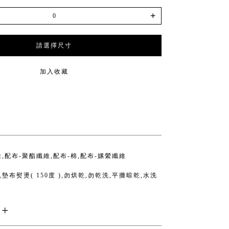
+
請選擇尺寸
加入收藏
維,配布-聚酯纖維,配布-棉,配布-嫘縈纖維
墊布熨燙( 150度 ),勿烘乾,勿乾洗,平攤晾乾,水洗