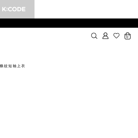
0
接條紋短袖上衣