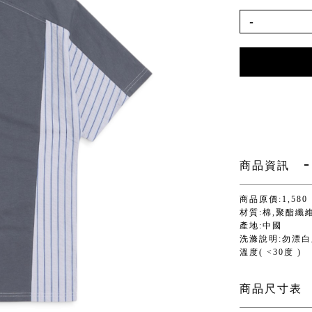
-
商品資訊
商品原價:1,580
材質:棉,聚酯纖
產地:中國
洗滌說明:勿漂白,
溫度( <30度 )
商品尺寸表