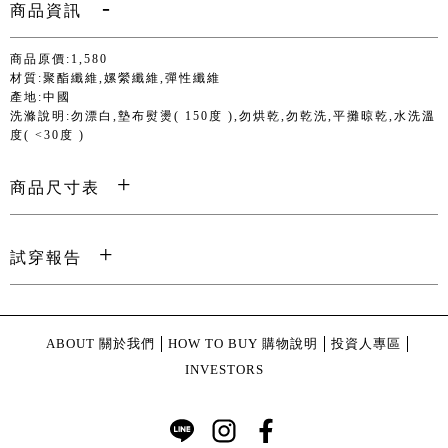
商品資訊
商品原價:1,580
材質:聚酯纖維,嫘縈纖維,彈性纖維
產地:中國
洗滌說明:勿漂白,墊布熨燙( 150度 ),勿烘乾,勿乾洗,平攤晾乾,水洗溫
度( <30度 )
商品尺寸表
試穿報告
ABOUT 關於我們
HOW TO BUY 購物說明
投資人專區
INVESTORS