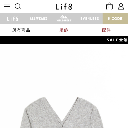
0
所有商品
服飾
配件
𝗦𝗔𝗟𝗘全