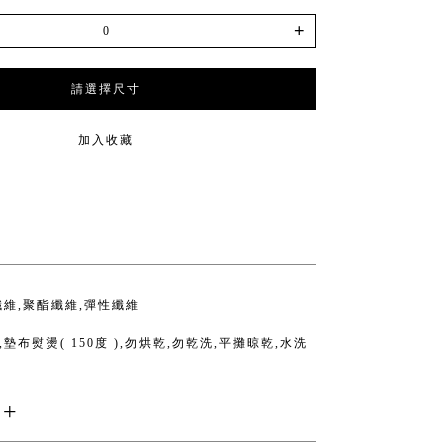
+
請選擇尺寸
加入收藏
纖維,聚酯纖維,彈性纖維
墊布熨燙( 150度 ),勿烘乾,勿乾洗,平攤晾乾,水洗