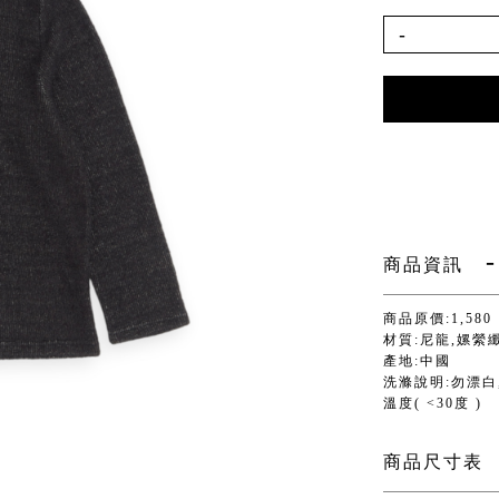
-
商品資訊
商品原價:1,580
材質:尼龍,嫘縈
產地:中國
洗滌說明:勿漂白,
溫度( <30度 )
商品尺寸表