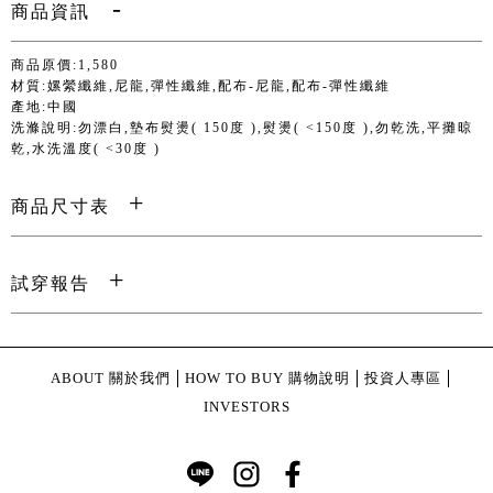
商品資訊
商品原價:1,580
材質:嫘縈纖維,尼龍,彈性纖維,配布-尼龍,配布-彈性纖維
產地:中國
洗滌說明:勿漂白,墊布熨燙( 150度 ),熨燙( <150度 ),勿乾洗,平攤晾
乾,水洗溫度( <30度 )
商品尺寸表
試穿報告
ABOUT 關於我們
HOW TO BUY 購物說明
投資人專區
INVESTORS