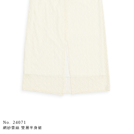
No. 24071
網紗蕾絲 雙層半身裙