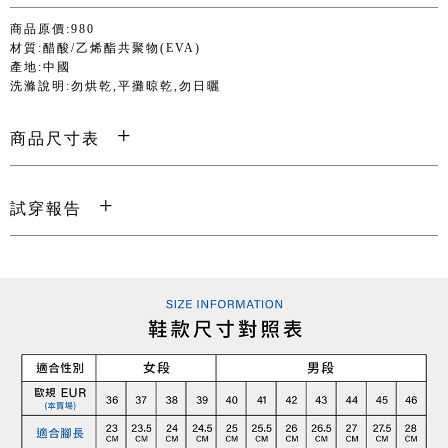
商品原價:980
材質:醋酸/乙烯酯共聚物(EVA)
產地:中國
洗滌說明:勿烘乾,平攤晾乾,勿日曬
商品尺寸表
試穿報告