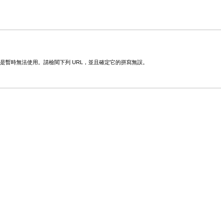
變更或是暫時無法使用。請檢閱下列 URL，並且確定它的拼寫無誤。