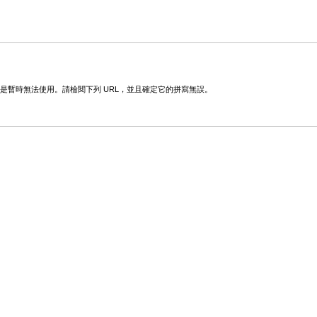
變更或是暫時無法使用。請檢閱下列 URL，並且確定它的拼寫無誤。