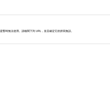
變更或是暫時無法使用。請檢閱下列 URL，並且確定它的拼寫無誤。