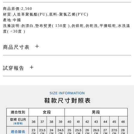
商品原價:2,560
材質:人造革聚氨酯(PU),底料-聚氯乙烯(PVC)
產地:中國
洗滌說明:勿漂白,墊布熨燙( 150度 ),勿烘乾,勿乾洗,平攤晾乾,水洗溫
度( <30度 )
商品尺寸表
試穿報告