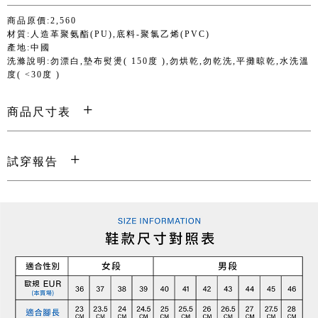
商品原價:2,560
材質:人造革聚氨酯(PU),底料-聚氯乙烯(PVC)
產地:中國
洗滌說明:勿漂白,墊布熨燙( 150度 ),勿烘乾,勿乾洗,平攤晾乾,水洗溫
度( <30度 )
商品尺寸表
試穿報告