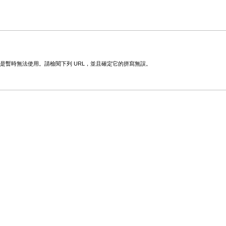
變更或是暫時無法使用。請檢閱下列 URL，並且確定它的拼寫無誤。