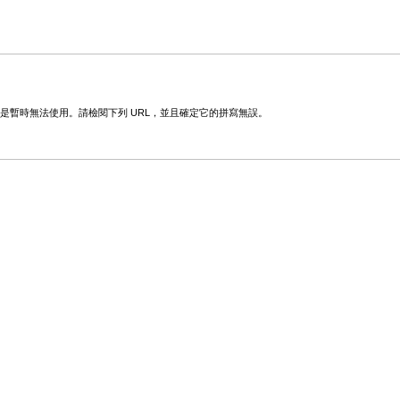
變更或是暫時無法使用。請檢閱下列 URL，並且確定它的拼寫無誤。