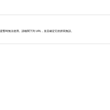
變更或是暫時無法使用。請檢閱下列 URL，並且確定它的拼寫無誤。