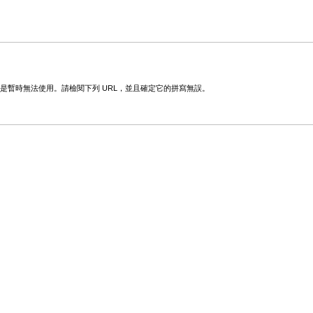
變更或是暫時無法使用。請檢閱下列 URL，並且確定它的拼寫無誤。