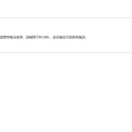
變更或是暫時無法使用。請檢閱下列 URL，並且確定它的拼寫無誤。