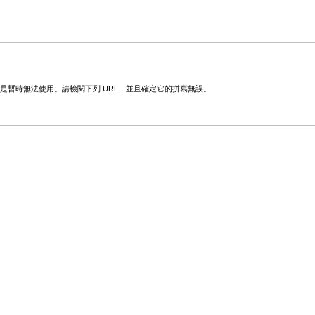
變更或是暫時無法使用。請檢閱下列 URL，並且確定它的拼寫無誤。