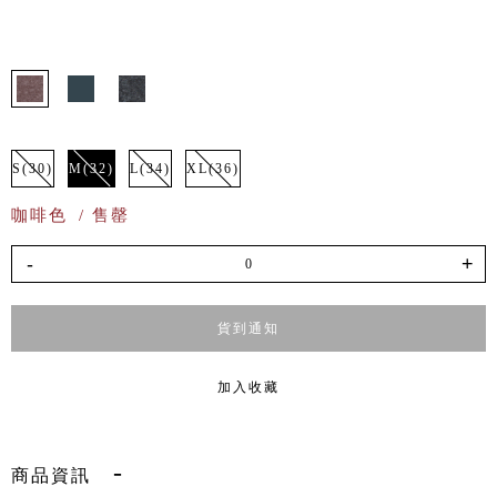
S(30)
M(32)
L(34)
XL(36)
咖啡色
/ 售罄
-
+
貨到通知
加入收藏
商品資訊