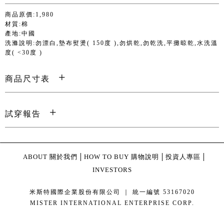
商品原價:1,980
材質:棉
產地:中國
洗滌說明:勿漂白,墊布熨燙( 150度 ),勿烘乾,勿乾洗,平攤晾乾,水洗溫
度( <30度 )
商品尺寸表
試穿報告
ABOUT 關於我們
HOW TO BUY 購物說明
投資人專區
INVESTORS
米斯特國際企業股份有限公司 ｜ 統一編號 53167020
MISTER INTERNATIONAL ENTERPRISE CORP.
康德科技 系統設計 - local