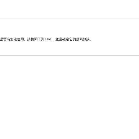
變更或是暫時無法使用。請檢閱下列 URL，並且確定它的拼寫無誤。