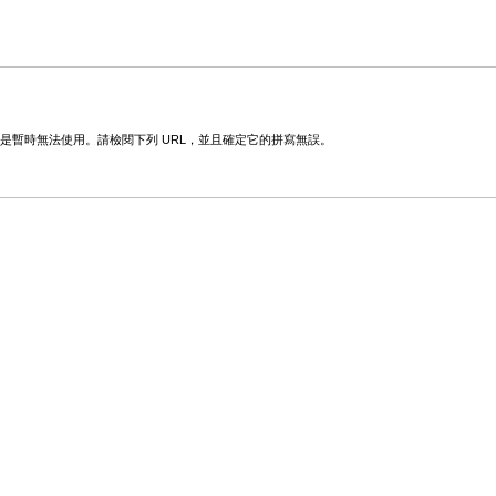
變更或是暫時無法使用。請檢閱下列 URL，並且確定它的拼寫無誤。