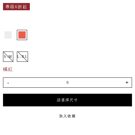
專區6折起
S-M
L-XL
橘紅
-
+
請選擇尺寸
加入收藏