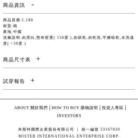
商品資訊
商品原價:1,180
材質:棉
產地:中國
洗滌說明:勿漂白,墊布熨燙( 150度 ),勿烘乾,勿乾洗,平攤晾乾,水洗溫
度( <30度 )
商品尺寸表
試穿報告
ABOUT 關於我們
HOW TO BUY 購物說明
投資人專區
INVESTORS
米斯特國際企業股份有限公司 ｜ 統一編號 53167020
MISTER INTERNATIONAL ENTERPRISE CORP.