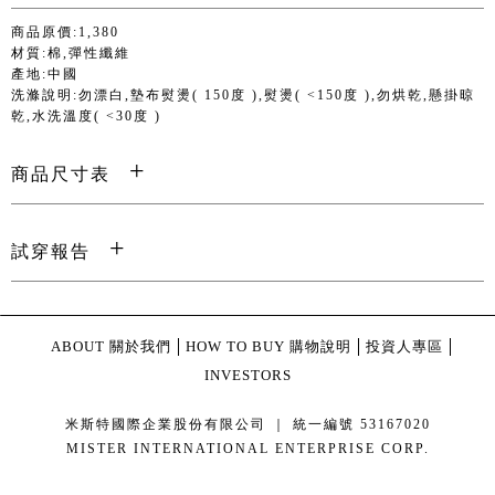
商品原價:1,380
材質:棉,彈性纖維
產地:中國
洗滌說明:勿漂白,墊布熨燙( 150度 ),熨燙( <150度 ),勿烘乾,懸掛晾
乾,水洗溫度( <30度 )
商品尺寸表
試穿報告
ABOUT 關於我們
HOW TO BUY 購物說明
投資人專區
INVESTORS
米斯特國際企業股份有限公司 ｜ 統一編號 53167020
MISTER INTERNATIONAL ENTERPRISE CORP.
康德科技 系統設計 - local