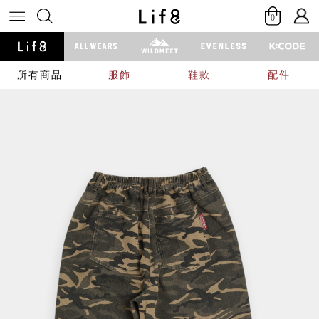
0
所有商品
服飾
鞋款
配件