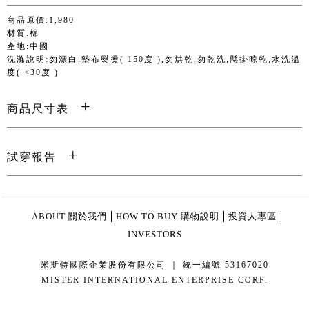
商品原價:1,980
材質:棉
產地:中國
洗滌說明:勿漂白,墊布熨燙( 150度 ),勿烘乾,勿乾洗,懸掛晾乾,水洗溫
度( <30度 )
商品尺寸表
試穿報告
ABOUT 關於我們
HOW TO BUY 購物說明
投資人專區
INVESTORS
米斯特國際企業股份有限公司 ｜ 統一編號 53167020
MISTER INTERNATIONAL ENTERPRISE CORP.
康德科技 系統設計 - local