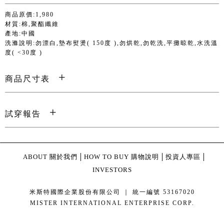
商品原價:1,980
材質:棉,聚酯纖維
產地:中國
洗滌說明:勿漂白,墊布熨燙( 150度 ),勿烘乾,勿乾洗,平攤晾乾,水洗溫
度( <30度 )
商品尺寸表
試穿報告
ABOUT 關於我們
HOW TO BUY 購物說明
投資人專區
INVESTORS
米斯特國際企業股份有限公司 ｜ 統一編號 53167020
MISTER INTERNATIONAL ENTERPRISE CORP.
康德科技 系統設計 - local