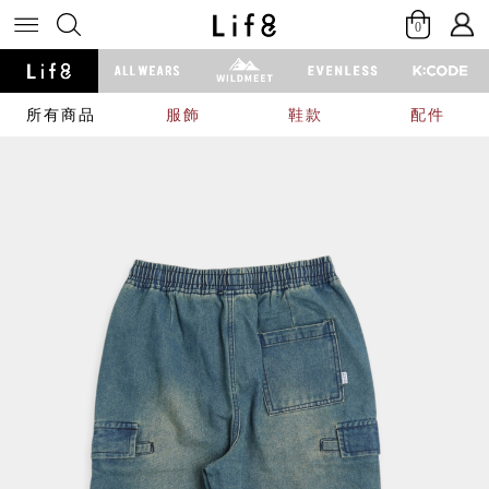
0
所有商品
服飾
鞋款
配件