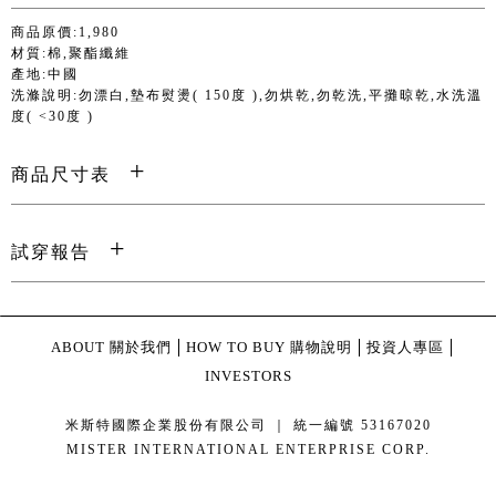
商品原價:1,980
材質:棉,聚酯纖維
產地:中國
洗滌說明:勿漂白,墊布熨燙( 150度 ),勿烘乾,勿乾洗,平攤晾乾,水洗溫
度( <30度 )
商品尺寸表
試穿報告
ABOUT 關於我們
HOW TO BUY 購物說明
投資人專區
INVESTORS
米斯特國際企業股份有限公司 ｜ 統一編號 53167020
MISTER INTERNATIONAL ENTERPRISE CORP.
康德科技 系統設計 - local