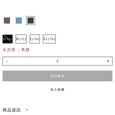
S(30)
M(32)
L(34)
XL(36)
水洗黑
/ 售罄
-
+
貨到通知
加入收藏
商品資訊