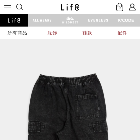
0
所有商品
服飾
鞋款
配件