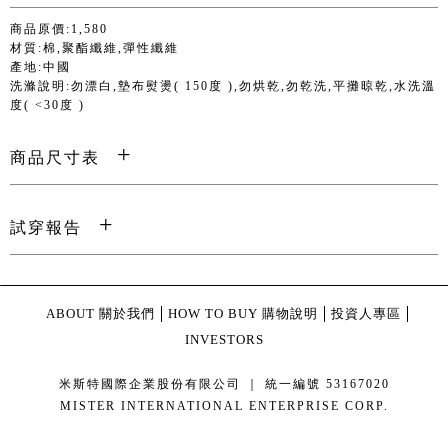
商品原價:1,580
材質:棉,聚酯纖維,彈性纖維
產地:中國
洗滌說明:勿漂白,墊布熨燙( 150度 ),勿烘乾,勿乾洗,平攤晾乾,水洗溫
度( <30度 )
商品尺寸表
試穿報告
ABOUT 關於我們
HOW TO BUY 購物說明
投資人專區
INVESTORS
米斯特國際企業股份有限公司 ｜ 統一編號 53167020
MISTER INTERNATIONAL ENTERPRISE CORP.
康德科技 系統設計 - local