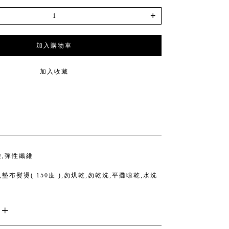
+
加入購物車
加入收藏
維,彈性纖維
墊布熨燙( 150度 ),勿烘乾,勿乾洗,平攤晾乾,水洗