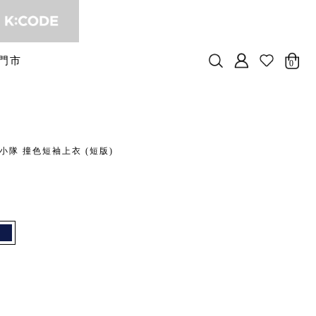
門市
0
小隊 撞色短袖上衣 (短版)