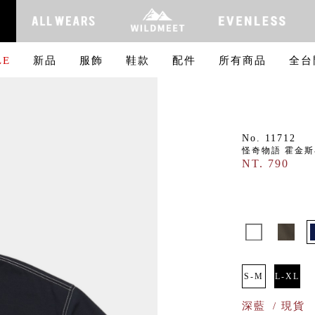
LE
新品
服飾
鞋款
配件
所有商品
全台
No. 11712
怪奇物語 霍金斯
NT. 790
S-M
L-XL
深藍
/ 現貨