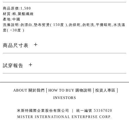
商品原價:1,580
材質:棉,聚酯纖維
產地:中國
洗滌說明:勿漂白,墊布熨燙( 150度 ),勿烘乾,勿乾洗,平攤晾乾,水洗溫
度( <30度 )
商品尺寸表
試穿報告
ABOUT 關於我們
HOW TO BUY 購物說明
投資人專區
INVESTORS
米斯特國際企業股份有限公司 ｜ 統一編號 53167020
MISTER INTERNATIONAL ENTERPRISE CORP.
康德科技 系統設計 - local