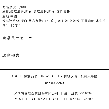
商品原價:1,980
材質:聚酯纖維,配布-聚酯纖維,配布-彈性纖維
產地:中國
洗滌說明:勿漂白,墊布熨燙( 150度 ),勿烘乾,勿乾洗,平攤晾乾,水洗溫
度( <30度 )
商品尺寸表
試穿報告
ABOUT 關於我們
HOW TO BUY 購物說明
投資人專區
INVESTORS
米斯特國際企業股份有限公司 ｜ 統一編號 53167020
MISTER INTERNATIONAL ENTERPRISE CORP.
康德科技 系統設計 - local