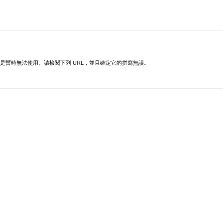
變更或是暫時無法使用。請檢閱下列 URL，並且確定它的拼寫無誤。