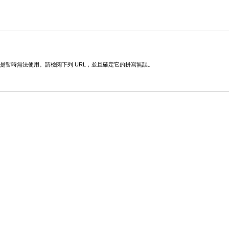
變更或是暫時無法使用。請檢閱下列 URL，並且確定它的拼寫無誤。