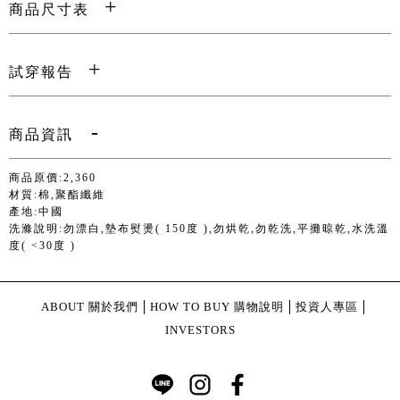
商品尺寸表
試穿報告
商品資訊
商品原價:2,360
材質:棉,聚酯纖維
產地:中國
洗滌說明:勿漂白,墊布熨燙( 150度 ),勿烘乾,勿乾洗,平攤晾乾,水洗溫
度( <30度 )
ABOUT 關於我們
HOW TO BUY 購物說明
投資人專區
INVESTORS