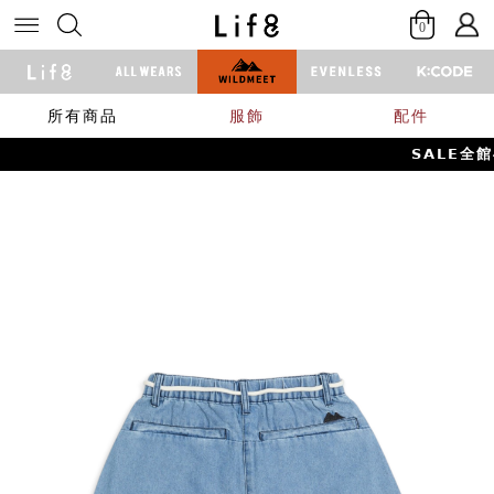
0
所有商品
服飾
配件
𝗦𝗔𝗟𝗘全