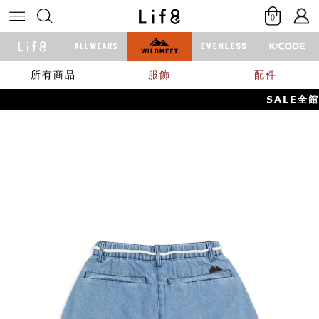
0
所有商品
服飾
配件
𝗦𝗔𝗟𝗘全