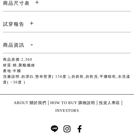
商品尺寸表
試穿報告
商品資訊
商品原價:2,360
材質:棉,聚酯纖維
產地:中國
洗滌說明:勿漂白,墊布熨燙( 150度 ),勿烘乾,勿乾洗,平攤晾乾,水洗溫
度( <30度 )
ABOUT 關於我們
HOW TO BUY 購物說明
投資人專區
INVESTORS