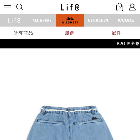
0
所有商品
服飾
配件
𝗦𝗔𝗟𝗘全