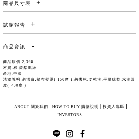
商品尺寸表
試穿報告
商品資訊
商品原價:2,360
材質:棉,聚酯纖維
產地:中國
洗滌說明:勿漂白,墊布熨燙( 150度 ),勿烘乾,勿乾洗,平攤晾乾,水洗溫
度( <30度 )
ABOUT 關於我們
HOW TO BUY 購物說明
投資人專區
INVESTORS