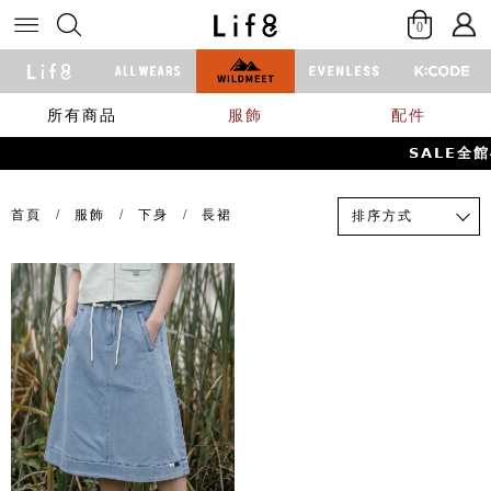
0
所有商品
服飾
配件
𝗦𝗔𝗟𝗘
首頁
服飾
下身
長裙
排序方式