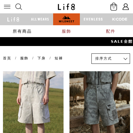
0
所有商品
服飾
配件
𝗦𝗔𝗟𝗘全館
首頁
服飾
下身
短褲
排序方式