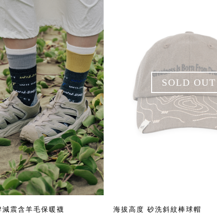
SOLD OUT
牌減震含羊毛保暖襪
海拔高度 砂洗斜紋棒球帽