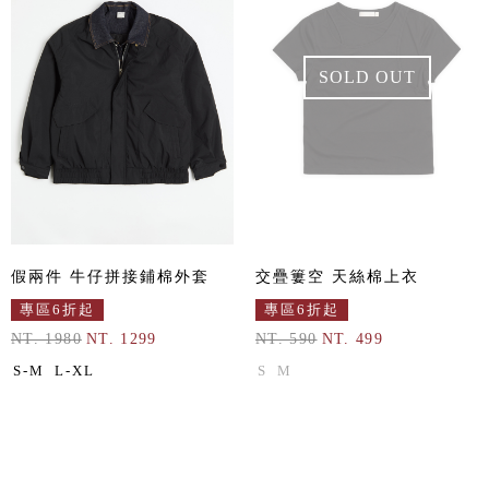
SOLD OUT
假兩件 牛仔拼接鋪棉外套
交疊簍空 天絲棉上衣
專區6折起
專區6折起
NT. 1980
NT. 1299
NT. 590
NT. 499
S-M
L-XL
S
M