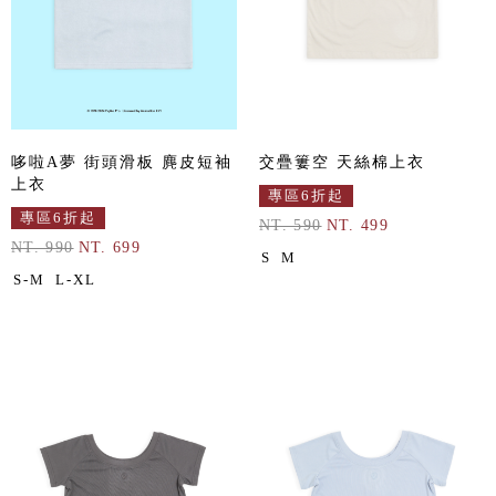
哆啦A夢 街頭滑板 麂皮短袖
交疊簍空 天絲棉上衣
上衣
專區6折起
專區6折起
NT. 590
NT. 499
NT. 990
NT. 699
S
M
S-M
L-XL