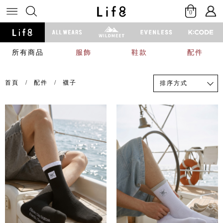
0
所有商品
服飾
鞋款
配件
首頁
配件
襪子
排序方式