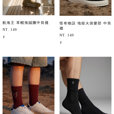
航海王 草帽海賊團中筒襪
怪奇物語 地獄火俱樂部 中筒
襪
NT. 149
NT. 149
F
F