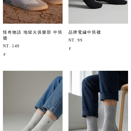
怪奇物語 地獄火俱樂部 中筒
品牌電繡中筒襪
襪
NT. 99
NT. 149
F
F