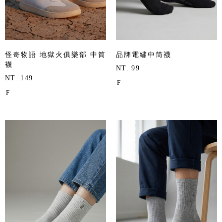
怪奇物語 地獄火俱樂部 中筒
品牌電繡中筒襪
襪
NT. 99
NT. 149
F
F