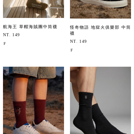
航海王 草帽海賊團中筒襪
怪奇物語 地獄火俱樂部 中筒
襪
NT. 149
NT. 149
F
F