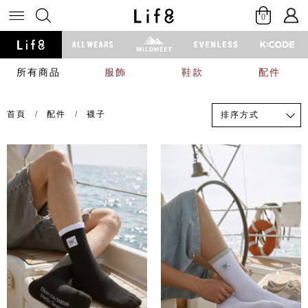
0
所有商品
服飾
鞋款
配件
首頁
配件
襪子
排序方式