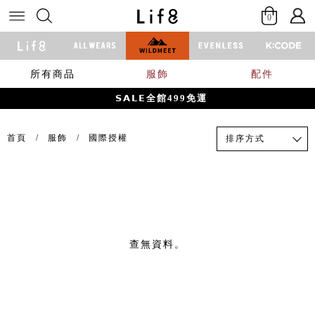
0
所有商品
服飾
配件
𝗦𝗔𝗟𝗘全館499免運
首頁
服飾
國際授權
排序方式
查無資料。