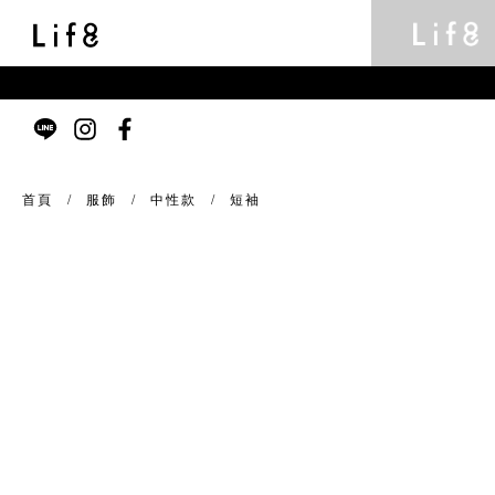
首頁
服飾
中性款
短袖