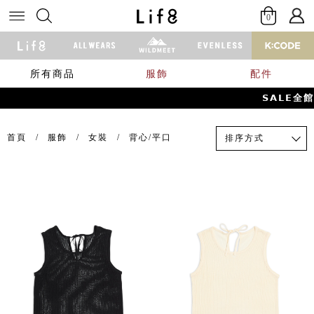
0
所有商品
服飾
配件
𝗦𝗔𝗟𝗘全
首頁
服飾
女裝
背心/平口
排序方式