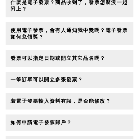
什麼是電子發票？商品收到了，發票怎麼沒一起
附上？
米斯特官網的所有訂單均開立電子發票，除三聯式
發票之外，皆不列印紙本。未歸戶的發票，將由米
使用電子發票，會有人通知我中獎嗎？電子發票
斯特協助對獎，若您的電子發票有中獎，客服人員
如何兌領獎？
將主動通知您。
「二聯式電子發票」每逢單月26日將由財政部自動
對獎(索取紙本/捐贈/已作廢發票除外)，並於單月
發票可以指定日期或開立其它品名嗎？
28日產生中獎清冊供營業人下載索取。若您的電子
發票有中獎，米斯特客服人員將主動通知您。
因米斯特發票採用系統化自動開立，因此發票上的
品名將依實際訂購的商品名稱開立，請恕無法指定
一筆訂單可以開立多張發票？
開立其它品名或指定開立日期。
因米斯特發票採用系統化自動開立，故一筆訂單對
應一張發票，請恕無法分別開立多張。如有分別開
若電子發票輸入資料有誤，是否能修改？
立需求，請將商品分別下單。
若於訂購時已選擇發票類型，訂單成立後即無法再
換開其他類型電子發票，請於消費時確認應取得二
如何申請電子發票歸戶？
聯或三聯發票，本公司已盡告知義務，且為配合國
稅局勸止二聯換開三聯之政策，本公司有權利考量
米斯特依據主管機關核准核可開立電子發票
各因素後拒絕換開發票。若誤選請盡速取消訂單重